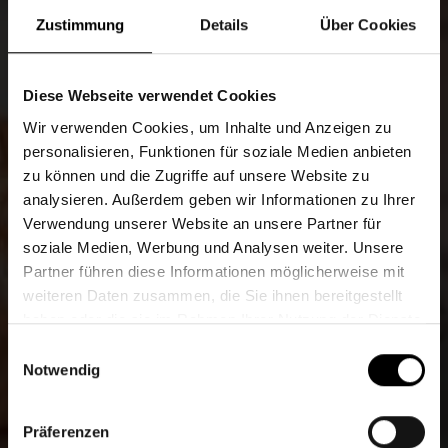
Teig geht auf. Wir gehen ran. Für Ihre
Zustimmung
Details
Über Cookies
Anliegen, Anmerkungen und Wünsche
haben wir immer ein offenes Ohr oder
Diese Webseite verwendet Cookies
Postfach – wie es Ihnen lieber ist. Wir
Wir verwenden Cookies, um Inhalte und Anzeigen zu
freuen uns über Ihre Kontaktaufnahme und
personalisieren, Funktionen für soziale Medien anbieten
bearbeiten sie schnellstmöglich.
zu können und die Zugriffe auf unsere Website zu
analysieren. Außerdem geben wir Informationen zu Ihrer
Verwendung unserer Website an unsere Partner für
soziale Medien, Werbung und Analysen weiter. Unsere
Partner führen diese Informationen möglicherweise mit
weiteren Daten zusammen, die Sie ihnen bereitgestellt
haben oder die sie im Rahmen Ihrer Nutzung der Dienste
gesammelt haben.
Einwilligungsauswahl
Notwendig
Präferenzen